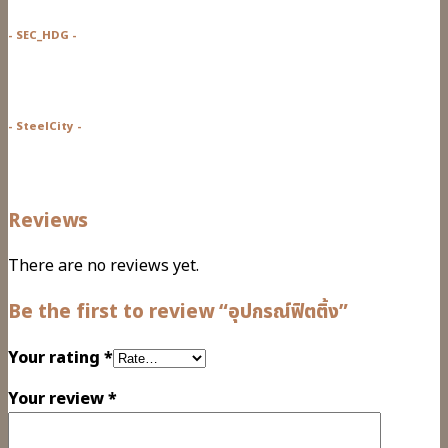
- SEC_HDG -
- SteelCity -
Reviews
There are no reviews yet.
Be the first to review “อุปกรณ์ฟิตติ้ง”
Your rating
*
Your review
*